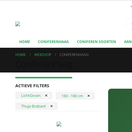
HOME
CONIFERENHAAG
CONIFEREN SOORTEN
AAN
HOME
WEBSHOP
CONIFERENHAAG
Coniferenhaag
ACTIEVE FILTERS
LichtGroen
160 - 180 cm
Thuja Brabant