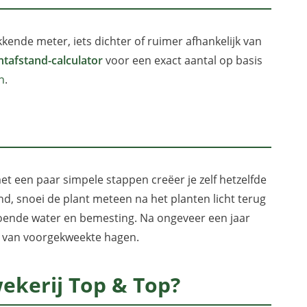
kende meter, iets dichter of ruimer afhankelijk van
ntafstand-calculator
voor een exact aantal op basis
n
.
 een paar simpele stappen creëer je zelf hetzelfde
and, snoei de plant meteen na het planten licht terug
doende water en bemesting. Na ongeveer een jaar
js van voorgekweekte hagen.
kerij Top & Top?