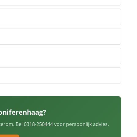
oniferenhaag?
kerom. Bel 0318-250444 voor persoonlijk advies.