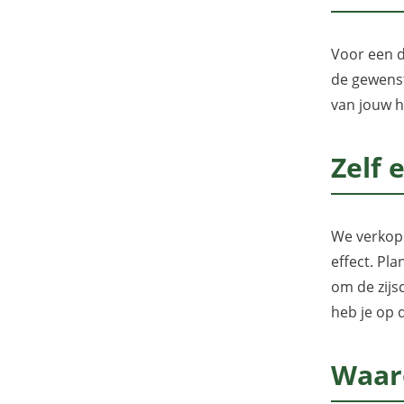
Voor een d
de gewenst
van jouw h
Zelf 
We verkope
effect. Pl
om de zijs
heb je op 
Waar