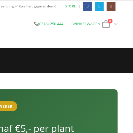
|
|
erzending
Kwaliteit gegarandeerd
STORE
0
(0318)-250 444
|
WINKELWAGEN
KWEKER
af €5,- per plant