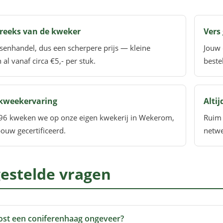
reeks van de kweker
Vers 
senhandel, dus een scherpere prijs — kleine
Jouw 
 al vanaf circa €5,- per stuk.
beste
 kweekervaring
Alti
96 kweken we op onze eigen kwekerij in Wekerom,
Ruim 
ouw gecertificeerd.
netwe
estelde vragen
ost een coniferenhaag ongeveer?