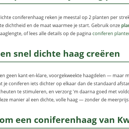
ichte coniferenhaag reken je meestal op 2 planten per strek
e dichtheid en de maat waarmee je start. Gebruik onze
pla
aaglengte, of lees alle details op de pagina
coniferen plante
een snel dichte haag creëren
n geen kant-en-klare, voorgekweekte haagdelen — maar met
ant je coniferen iets dichter op elkaar dan de standaard afst
cheuten te stimuleren, en verzorg 'm daarna goed met vol
deze manier al een dichte, volle haag — zonder de meerpri
om een coniferenhaag van Kwe