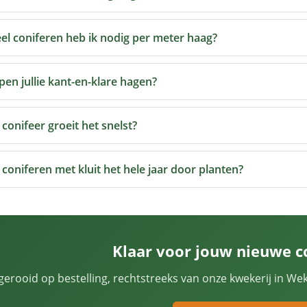
el coniferen heb ik nodig per meter haag?
en jullie kant-en-klare hagen?
conifeer groeit het snelst?
 coniferen met kluit het hele jaar door planten?
Klaar voor jouw nieuwe c
gerooid op bestelling, rechtstreeks van onze kwekerij in We