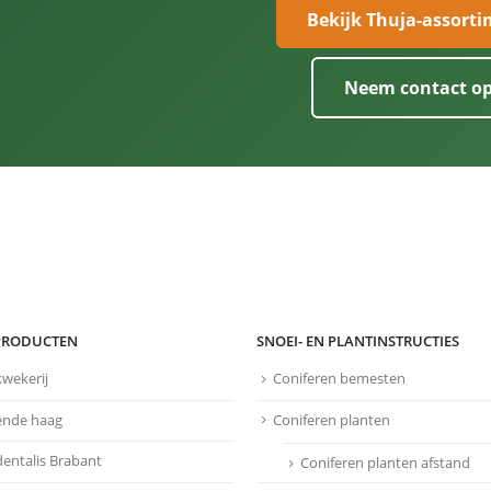
Bekijk Thuja-assort
Neem contact o
PRODUCTEN
SNOEI- EN PLANTINSTRUCTIES
kwekerij
Coniferen bemesten
ende haag
Coniferen planten
dentalis Brabant
Coniferen planten afstand