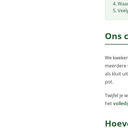
Waar
Veel
Ons 
We kweken 
meerdere C
als kluit u
pot.
Twijfel je 
het
volled
Hoeve