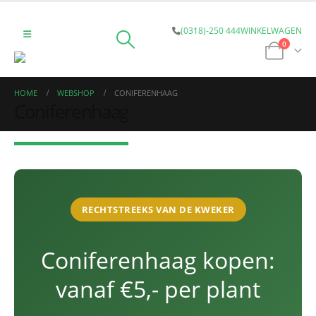
(0318)-250 444
WINKELWAGEN
0
HOME
WEBSHOP
CONIFERENHAAG
Coniferenhaag
RECHTSTREEKS VAN DE KWEKER
Coniferenhaag kopen:
vanaf €5,- per plant