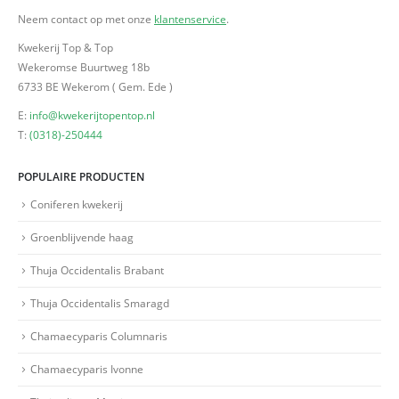
Neem contact op met onze
klantenservice
.
Kwekerij Top & Top
Wekeromse Buurtweg 18b
6733 BE Wekerom ( Gem. Ede )
E:
info@kwekerijtopentop.nl
T:
(0318)-250444
POPULAIRE PRODUCTEN
Coniferen kwekerij
Groenblijvende haag
Thuja Occidentalis Brabant
Thuja Occidentalis Smaragd
Chamaecyparis Columnaris
Chamaecyparis Ivonne