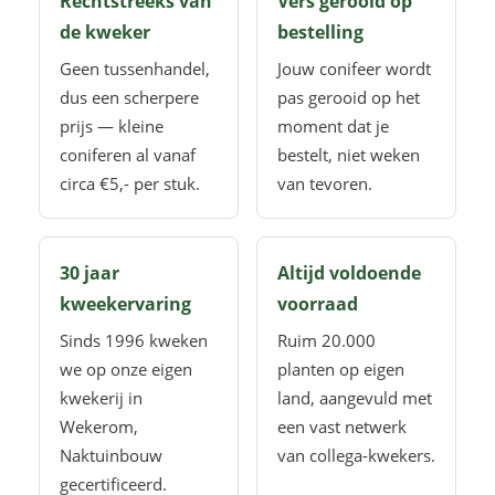
Rechtstreeks van
Vers gerooid op
de kweker
bestelling
Geen tussenhandel,
Jouw conifeer wordt
dus een scherpere
pas gerooid op het
prijs — kleine
moment dat je
coniferen al vanaf
bestelt, niet weken
circa €5,- per stuk.
van tevoren.
30 jaar
Altijd voldoende
kweekervaring
voorraad
Sinds 1996 kweken
Ruim 20.000
we op onze eigen
planten op eigen
kwekerij in
land, aangevuld met
Wekerom,
een vast netwerk
Naktuinbouw
van collega-kwekers.
gecertificeerd.