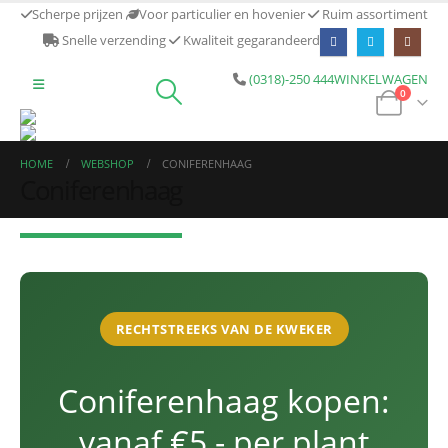
Scherpe prijzen
Voor particulier en hovenier
Ruim assortiment
Snelle verzending
Kwaliteit gegarandeerd
(0318)-250 444
WINKELWAGEN
0
HOME
WEBSHOP
CONIFERENHAAG
Coniferenhaag
RECHTSTREEKS VAN DE KWEKER
Coniferenhaag kopen:
vanaf €5,- per plant