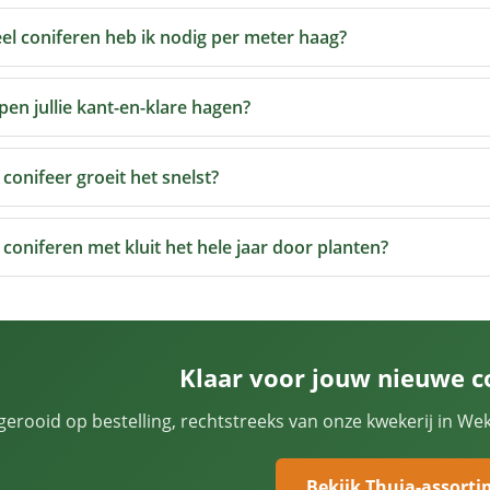
el coniferen heb ik nodig per meter haag?
en jullie kant-en-klare hagen?
conifeer groeit het snelst?
 coniferen met kluit het hele jaar door planten?
Klaar voor jouw nieuwe c
gerooid op bestelling, rechtstreeks van onze kwekerij in We
Bekijk Thuja-assort