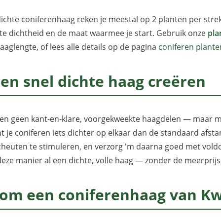
ichte coniferenhaag reken je meestal op 2 planten per strek
e dichtheid en de maat waarmee je start. Gebruik onze
pla
aaglengte, of lees alle details op de pagina
coniferen plante
een snel dichte haag creëren
n geen kant-en-klare, voorgekweekte haagdelen — maar met
ant je coniferen iets dichter op elkaar dan de standaard afst
cheuten te stimuleren, en verzorg 'm daarna goed met vol
deze manier al een dichte, volle haag — zonder de meerpri
om een coniferenhaag van Kwe