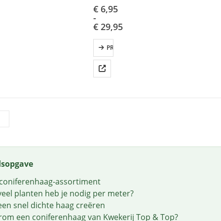
nu
€
6,95
leverbaar.
-
€
29,95
Thuisbezorgd
verzending
PRODUCTEN BEKIJKEN
door
Kwekerij
Top&Top
Uw
bestelling
zelf
ophalen
op
afspraak.
Vermeld
dsopgave
uw
coniferenhaag-assortiment
gewenste
eel planten heb je nodig per meter?
bezorg-
 een snel dichte haag creëren
of
om een coniferenhaag van Kwekerij Top & Top?
ophaaldag