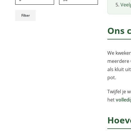
Veel
Filter
Ons 
We kweken 
meerdere C
als kluit u
pot.
Twijfel je 
het
volled
Hoeve