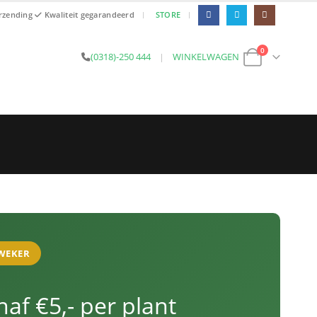
|
|
erzending
Kwaliteit gegarandeerd
STORE
0
(0318)-250 444
|
WINKELWAGEN
KWEKER
af €5,- per plant