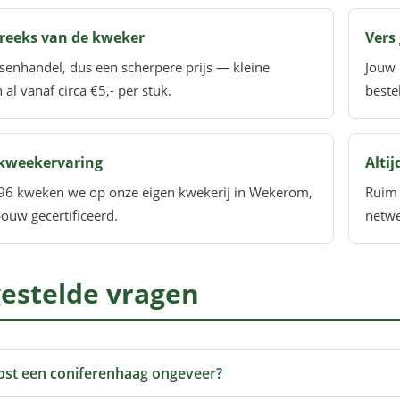
reeks van de kweker
Vers 
senhandel, dus een scherpere prijs — kleine
Jouw 
 al vanaf circa €5,- per stuk.
beste
 kweekervaring
Alti
96 kweken we op onze eigen kwekerij in Wekerom,
Ruim 
ouw gecertificeerd.
netwe
estelde vragen
ost een coniferenhaag ongeveer?