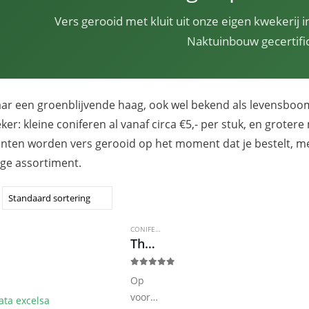
Vers gerooid met kluit uit onze eigen kwekerij
Naktuinbouw gecertifi
ar een groenblijvende haag, ook wel bekend als levensboom
ker: kleine coniferen al vanaf circa €5,- per stuk, en groter
planten worden vers gerooid op het moment dat je bestelt, met
ige assortiment.
CONIFERENHAAG
,
THUJA
Thuja plic. Excelsa
0
out of 5
Op
voorraad