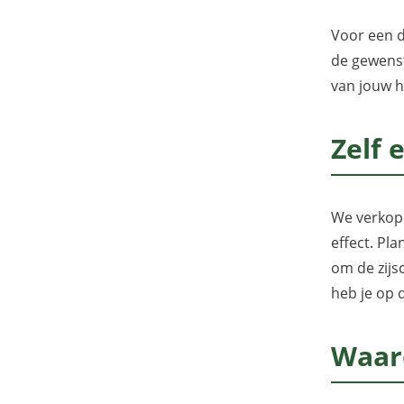
Voor een d
de gewenst
van jouw h
Zelf 
We verkope
effect. Pl
om de zijs
heb je op 
Waar