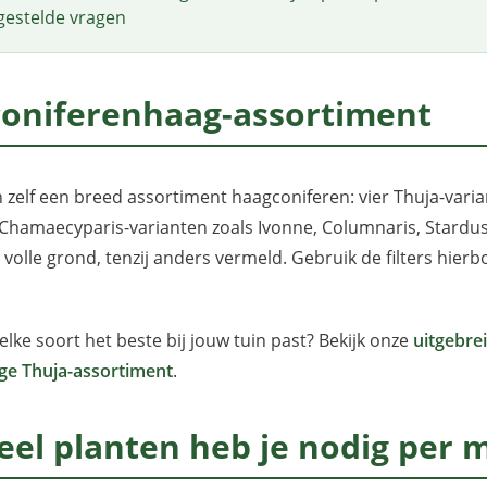
gestelde vragen
in de
winkelwagen.
Levertijd
4-6
coniferenhaag-assortiment
werkdagen.
Nak-
Tuinbow,
zelf een breed assortiment haagconiferen: vier Thuja-varia
wij…
hamaecyparis-varianten zoals Ivonne, Columnaris, Stardust,
it volle grond, tenzij anders vermeld. Gebruik de filters hier
welke soort het beste bij jouw tuin past? Bekijk onze
uitgebre
ige Thuja-assortiment
.
el planten heb je nodig per 