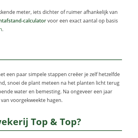
kende meter, iets dichter of ruimer afhankelijk van
ntafstand-calculator
voor een exact aantal op basis
n
.
 een paar simpele stappen creëer je zelf hetzelfde
and, snoei de plant meteen na het planten licht terug
doende water en bemesting. Na ongeveer een jaar
js van voorgekweekte hagen.
kerij Top & Top?