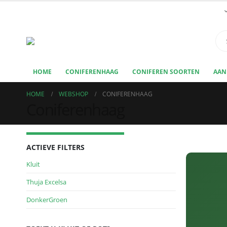
HOME
CONIFERENHAAG
CONIFEREN SOORTEN
AAN
HOME
WEBSHOP
CONIFERENHAAG
Coniferenhaag
ACTIEVE FILTERS
Kluit
Thuja Excelsa
DonkerGroen