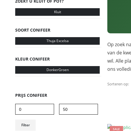
ZOEKT U KLUIT OF POT?
Kluit
SOORT CONIFEER
Thuja Excelsa
Op zoek na
van de kwe
KLEUR CONIFEER
wil. Alle 
ons volled
DonkerGroen
Sorteren op:
PRIJS CONIFEER
Filter
SALE