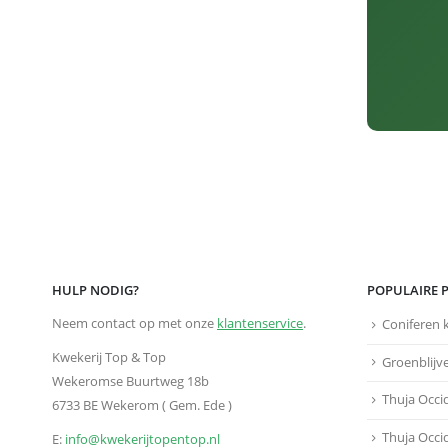
HULP NODIG?
POPULAIRE 
Neem contact op met onze
klantenservice
.
Coniferen 
Kwekerij Top & Top
Groenblijv
Wekeromse Buurtweg 18b
Thuja Occi
6733 BE Wekerom ( Gem. Ede )
Thuja Occi
E:
info@kwekerijtopentop.nl