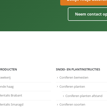
Neem contact o
PRODUCTEN
SNOEI- EN PLANTINSTRUCTIES
kwekerij
Coniferen bemesten
ende haag
Coniferen planten
dentalis Brabant
Coniferen planten afstand
dentalis Smaragd
Coniferen soorten