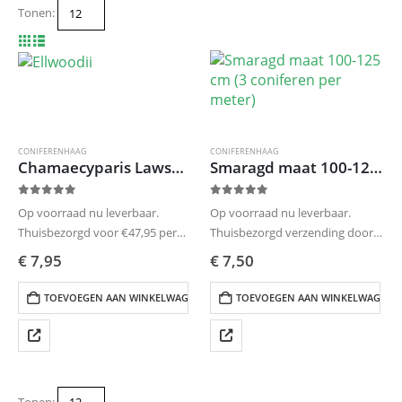
Tonen:
CONIFERENHAAG
CONIFERENHAAG
Chamaecyparis Lawsoniana Ellwoodii 100-125 (3 coniferen per meter)
Smaragd maat 100-125 cm (3 coniferen per meter)
0
out of 5
0
out of 5
Op voorraad nu leverbaar.
Op voorraad nu leverbaar.
Thuisbezorgd voor €47,95 per
Thuisbezorgd verzending door
bestelling. Verzending door
Kwekerij Top&Top
€
7,95
€
7,50
Kwekerij Top&Top
Uw bestelling zelf ophalen op
Uw bestelling zelf ophalen op
afspraak.
TOEVOEGEN AAN WINKELWAGEN
TOEVOEGEN AAN WINKELWAGEN
afspraak.
Vermeld uw gewenste bezorg- of
Vermeld uw gewenste bezorg- of
ophaaldag in de winkelwagen.
ophaaldag in de winkelwagen.
Levertijd 4-6 werkdagen.
Levertijd…
Nak-Tuinbow, wij…
Tonen: