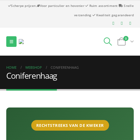
Scherpe prijzen
Voor particulier en hovenier
Ruim assortiment
Snelle
verzending
Kwaliteit gegarandeerd
0
HOME
WEBSHOP
CONIFERENHAAG
Coniferenhaag
RECHTSTREEKS VAN DE KWEKER