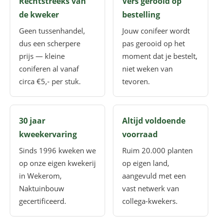
Rechtstreeks van
Vers gerooid op
de kweker
bestelling
Geen tussenhandel,
Jouw conifeer wordt
dus een scherpere
pas gerooid op het
prijs — kleine
moment dat je bestelt,
coniferen al vanaf
niet weken van
circa €5,- per stuk.
tevoren.
30 jaar
Altijd voldoende
kweekervaring
voorraad
Sinds 1996 kweken we
Ruim 20.000 planten
op onze eigen kwekerij
op eigen land,
in Wekerom,
aangevuld met een
Naktuinbouw
vast netwerk van
gecertificeerd.
collega-kwekers.