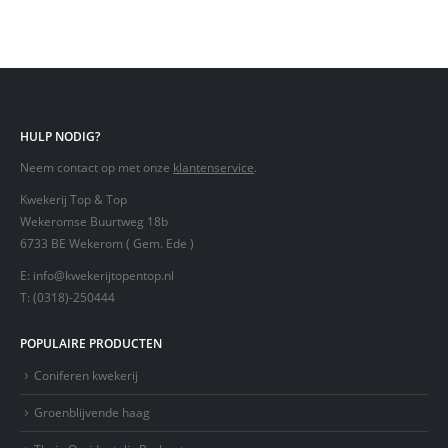
HULP NODIG?
Neem contact op met onze
klantenservice
.
Kwekerij Top & Top
Wekeromse Buurtweg 18b
6733 BE Wekerom ( Gem. Ede )
E:
info@kwekerijtopentop.nl
T:
(0318)-250444
POPULAIRE PRODUCTEN
Coniferen kwekerij
Groenblijvende haag