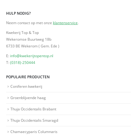
HULP NODIG?
Neem contact op met onze
klantenservice
.
Kwekerij Top & Top
Wekeromse Buurtweg 18b
6733 BE Wekerom ( Gem. Ede )
E:
info@kwekerijtopentop.nl
T:
(0318)-250444
POPULAIRE PRODUCTEN
Coniferen kwekerij
Groenblijvende haag
Thuja Occidentalis Brabant
Thuja Occidentalis Smaragd
Chamaecyparis Columnaris