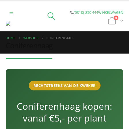
(0318)-250 444
WINKELWAGEN
0
HOME
WEBSHOP
CONIFERENHAAG
Coniferenhaag
RECHTSTREEKS VAN DE KWEKER
Coniferenhaag kopen:
vanaf €5,- per plant