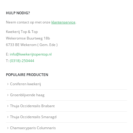
HULP NODIG?
Neem contact op met onze
klantenservice
.
Kwekerij Top & Top
Wekeromse Buurtweg 18b
6733 BE Wekerom ( Gem. Ede )
E:
info@kwekerijtopentop.nl
T:
(0318)-250444
POPULAIRE PRODUCTEN
Coniferen kwekerij
Groenblijvende haag
Thuja Occidentalis Brabant
Thuja Occidentalis Smaragd
Chamaecyparis Columnaris