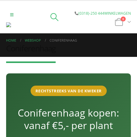
(0318)-250 444
WINKELWAGEN
0
HOME
WEBSHOP
CONIFERENHAAG
Coniferenhaag
RECHTSTREEKS VAN DE KWEKER
Coniferenhaag kopen:
vanaf €5,- per plant