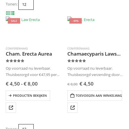
Tonen:
SALE
-44%
CONIFERENHAAG
CONIFERENHAAG
Cham. Erecta Aurea
Chamaecyparis Lawsoniana Erecta Aurea 120-150 (3 coniferen per meter) Betreft B Keuze
0
out of 5
0
out of 5
Op voorraad nu leverbaar.
Op voorraad nu leverbaar.
Thuisbezorgd voor €47,95 per
Thuisbezorgd verzending door
bestelling. Verzending door
Kwekerij Top&Top
€
4,50
-
€
8,00
€
4,50
€
8,00
Kwekerij Top&Top
Uw bestelling zelf ophalen op
Uw bestelling zelf ophalen op
afspraak.
PRODUCTEN BEKIJKEN
TOEVOEGEN AAN WINKELWAGEN
afspraak.
Vermeld uw gewenste bezorg- of
Vermeld uw gewenste bezorg- of
ophaaldag in de winkelwagen.
ophaaldag in de winkelwagen.
Levertijd 4-6 werkdagen.
Levertijd…
Nak-Tuinbow, wij…
Tonen: