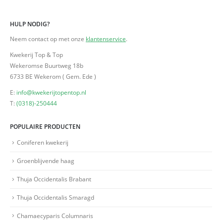
HULP NODIG?
Neem contact op met onze
klantenservice
.
Kwekerij Top & Top
Wekeromse Buurtweg 18b
6733 BE Wekerom ( Gem. Ede )
E:
info@kwekerijtopentop.nl
T:
(0318)-250444
POPULAIRE PRODUCTEN
Coniferen kwekerij
Groenblijvende haag
Thuja Occidentalis Brabant
Thuja Occidentalis Smaragd
Chamaecyparis Columnaris