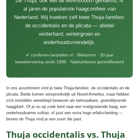
De Thuja, ook wel de levensboom genoemd, is
al jaren de populairste haagconifeer van
Nederland. Wij kweken zelf twee Thuja-families:
de occidentalis en de plicata — allebei
winterhard, wintergroen en
onderhoudsvriendelijk.
✔ coniferen-bestellen.nl · Wekerom · 30 jaar
kweekervaring sinds 1996 · Naktuinbouw gecertificeerd
In ons assortiment vind je twee Thuja-families: de occidentalis en de
plicata. Beide komen oorspronkelijk uit Noord-Amerika, maar hebben
zich inmiddels wereldwijd bewezen als betrouwbare, groenblijvende
haagplant. Of je nu op zoek bent naar een snelgroeiende haag, een
onderhoudsarme solitair, of juist een extra hoge erfafscheiding —
binnen de Thuja vind je een soort die past.
Thuja occidentalis vs. Thuja