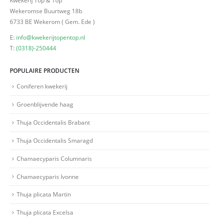
Wekeromse Buurtweg 18b
6733 BE Wekerom ( Gem. Ede )
E:
info@kwekerijtopentop.nl
T:
(0318)-250444
POPULAIRE PRODUCTEN
Coniferen kwekerij
Groenblijvende haag
Thuja Occidentalis Brabant
Thuja Occidentalis Smaragd
Chamaecyparis Columnaris
Chamaecyparis Ivonne
Thuja plicata Martin
Thuja plicata Excelsa