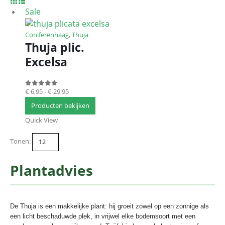
Sale
Coniferenhaag
,
Thuja
Thuja plic.
Excelsa
€
6,95
-
€
29,95
0
out of 5
Producten bekijken
Quick View
Tonen:
Plantadvies
De Thuja is een makkelijke plant: hij groeit zowel op een zonnige als
een licht beschaduwde plek, in vrijwel elke bodemsoort met een