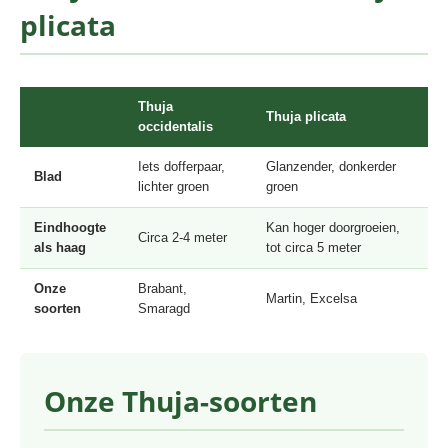
plicata
Thuja
Thuja plicata
occidentalis
Iets dofferpaar,
Glanzender, donkerder
Blad
lichter groen
groen
Eindhoogte
Kan hoger doorgroeien,
Circa 2-4 meter
als haag
tot circa 5 meter
Onze
Brabant,
Martin, Excelsa
soorten
Smaragd
Onze Thuja-soorten