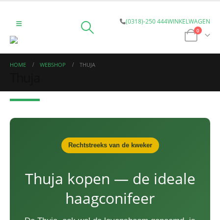
(0318)-250 444
WINKELWAGEN
0
HOME
WEBSHOP
THUJA
Thuja
Rechtstreeks van de kweker
Thuja kopen — de ideale
haagconifeer