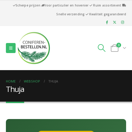
Scherpe prijzen
Voor particulier en hovenier
Ruim assortiment
Snelle verzending
Kwaliteit gegarandeerd
0
HOME
WEBSHOP
THUJA
Thuja