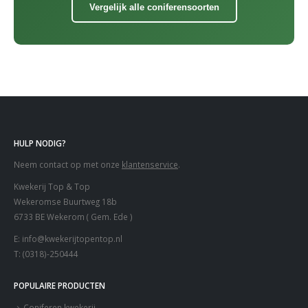
Vergelijk alle coniferensoorten
HULP NODIG?
Neem contact op met onze
klantenservice
.
Kwekerij Top & Top
Wekeromse Buurtweg 18b
6733 BE Wekerom ( Gem. Ede )
E:
info@kwekerijtopentop.nl
T:
(0318)-250444
POPULAIRE PRODUCTEN
Coniferen kwekerij