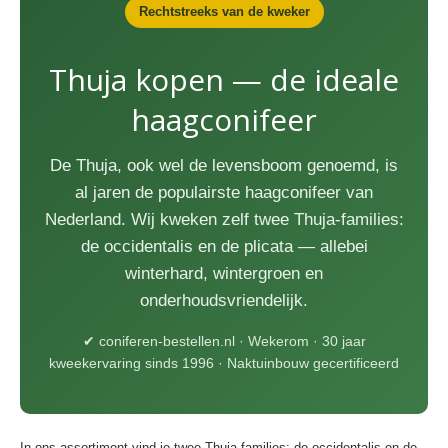
Rechtstreeks van de kweker
Thuja kopen — de ideale
haagconifeer
De Thuja, ook wel de levensboom genoemd, is
al jaren de populairste haagconifeer van
Nederland. Wij kweken zelf twee Thuja-families:
de occidentalis en de plicata — allebei
winterhard, wintergroen en
onderhoudsvriendelijk.
✔ coniferen-bestellen.nl · Wekerom · 30 jaar
kweekervaring sinds 1996 · Naktuinbouw gecertificeerd
In ons assortiment vind je twee Thuja-families: de occidentalis en de