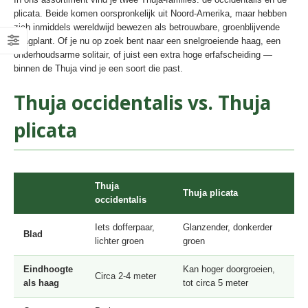
plicata. Beide komen oorspronkelijk uit Noord-Amerika, maar hebben
zich inmiddels wereldwijd bewezen als betrouwbare, groenblijvende
haagplant. Of je nu op zoek bent naar een snelgroeiende haag, een
onderhoudsarme solitair, of juist een extra hoge erfafscheiding —
binnen de Thuja vind je een soort die past.
Thuja occidentalis vs. Thuja
plicata
Thuja
Thuja plicata
occidentalis
Iets dofferpaar,
Glanzender, donkerder
Blad
lichter groen
groen
Eindhoogte
Kan hoger doorgroeien,
Circa 2-4 meter
als haag
tot circa 5 meter