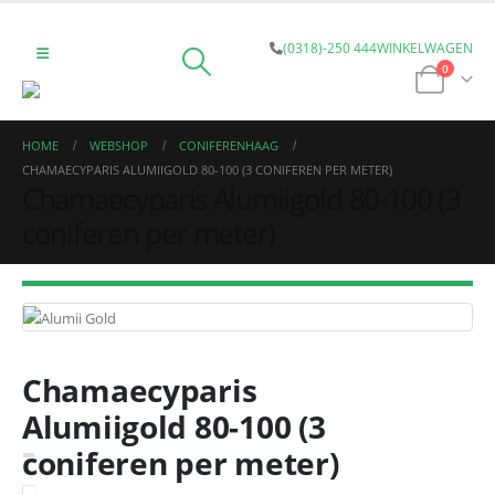
(0318)-250 444
WINKELWAGEN
0
HOME
WEBSHOP
CONIFERENHAAG
CHAMAECYPARIS ALUMIIGOLD 80-100 (3 CONIFEREN PER METER)
Chamaecyparis Alumiigold 80-100 (3
coniferen per meter)
Chamaecyparis
Alumiigold 80-100 (3
coniferen per meter)