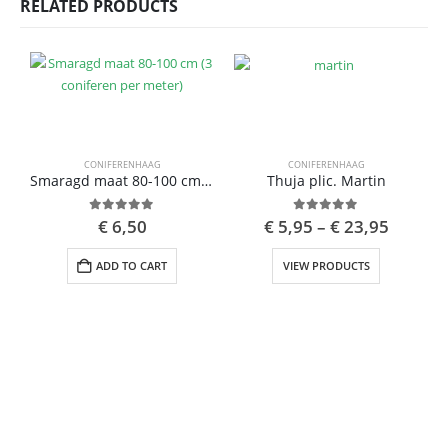
RELATED PRODUCTS
CONIFERENHAAG
CONIFERENHAAG
Smaragd maat 80-100 cm (3 coniferen per meter)
Thuja plic. Martin
0
out of 5
0
out of 5
€
6,50
€
5,95
–
€
23,95
ADD TO CART
VIEW PRODUCTS