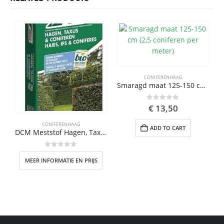
CONIFERENHAAG
Smaragd maat 125-150 cm (2,5 coniferen per meter)
0
out of 5
€
13,50
CONIFERENHAAG
ADD TO CART
DCM Meststof Hagen, Taxus & Coniferen – Siertuin meststof – 10 kg
0
out of 5
MEER INFORMATIE EN PRIJS