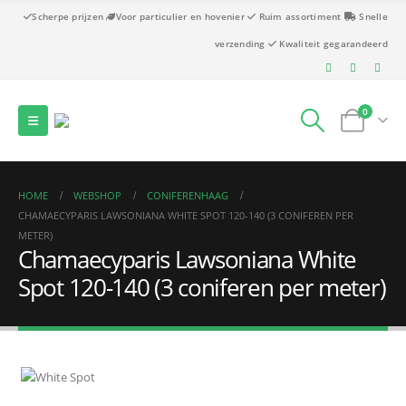
Scherpe prijzen
Voor particulier en hovenier
Ruim assortiment
Snelle
verzending
Kwaliteit gegarandeerd
0
HOME
WEBSHOP
CONIFERENHAAG
CHAMAECYPARIS LAWSONIANA WHITE SPOT 120-140 (3 CONIFEREN PER
METER)
Chamaecyparis Lawsoniana White
Spot 120-140 (3 coniferen per meter)