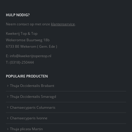
HULP NODIG?
Neem contact op met onze
klantenservice
.
Kwekerij Top & Top
Wekeromse Buurtweg 18b
6733 BE Wekerom ( Gem. Ede )
E:
info@kwekerijtopentop.nl
T:
(0318)-250444
POPULAIRE PRODUCTEN
Thuja Occidentalis Brabant
Thuja Occidentalis Smaragd
Chamaecyparis Columnaris
Chamaecyparis Ivonne
Thuja plicata Martin