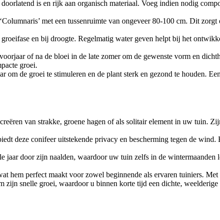
oorlatend is en rijk aan organisch materiaal. Voeg indien nodig compos
‘Columnaris’ met een tussenruimte van ongeveer 80-100 cm. Dit zorgt e
roeifase en bij droogte. Regelmatig water geven helpt bij het ontwikkel
oorjaar of na de bloei in de late zomer om de gewenste vorm en dicht
pacte groei.
ar om de groei te stimuleren en de plant sterk en gezond te houden. Ee
reëren van strakke, groene hagen of als solitair element in uw tuin. Z
iedt deze conifeer uitstekende privacy en bescherming tegen de wind. Bi
jaar door zijn naalden, waardoor uw tuin zelfs in de wintermaanden le
at hem perfect maakt voor zowel beginnende als ervaren tuiniers. Met 
jn snelle groei, waardoor u binnen korte tijd een dichte, weelderige h