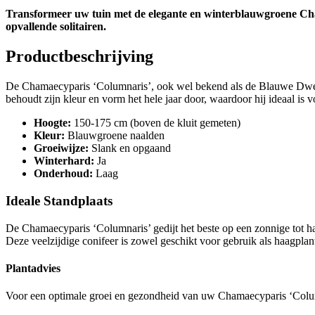
Transformeer uw tuin met de elegante en winterblauwgroene Cham
opvallende solitairen.
Productbeschrijving
De Chamaecyparis ‘Columnaris’, ook wel bekend als de Blauwe Dwerg
behoudt zijn kleur en vorm het hele jaar door, waardoor hij ideaal is v
Hoogte:
150-175 cm (boven de kluit gemeten)
Kleur:
Blauwgroene naalden
Groeiwijze:
Slank en opgaand
Winterhard:
Ja
Onderhoud:
Laag
Ideale Standplaats
De Chamaecyparis ‘Columnaris’ gedijt het beste op een zonnige tot ha
Deze veelzijdige conifeer is zowel geschikt voor gebruik als haagplant
Plantadvies
Voor een optimale groei en gezondheid van uw Chamaecyparis ‘Column