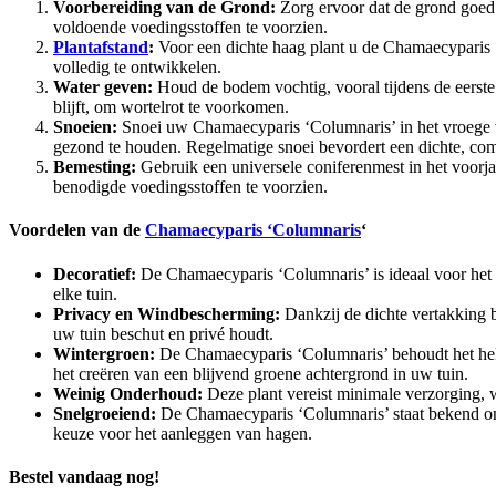
Voorbereiding van de Grond:
Zorg ervoor dat de grond goed d
voldoende voedingsstoffen te voorzien.
Plantafstand
:
Voor een dichte haag plant u de Chamaecyparis 
volledig te ontwikkelen.
Water geven:
Houd de bodem vochtig, vooral tijdens de eerste g
blijft, om wortelrot te voorkomen.
Snoeien:
Snoei uw Chamaecyparis ‘Columnaris’ in het vroege v
gezond te houden. Regelmatige snoei bevordert een dichte, com
Bemesting:
Gebruik een universele coniferenmest in het voorja
benodigde voedingsstoffen te voorzien.
Voordelen van de
Chamaecyparis ‘Columnaris
‘
Decoratief:
De Chamaecyparis ‘Columnaris’ is ideaal voor het c
elke tuin.
Privacy en Windbescherming:
Dankzij de dichte vertakking b
uw tuin beschut en privé houdt.
Wintergroen:
De Chamaecyparis ‘Columnaris’ behoudt het hele 
het creëren van een blijvend groene achtergrond in uw tuin.
Weinig Onderhoud:
Deze plant vereist minimale verzorging, w
Snelgroeiend:
De Chamaecyparis ‘Columnaris’ staat bekend om zi
keuze voor het aanleggen van hagen.
Bestel vandaag nog!