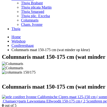
Thuja Brabant
Thuja plicata Martin
Thuja Smaragd
Thuja plic. Excelsa
Columnaris
Cham. Ivonne
Thuja
Home
Webshop
Coniferenhaag
Columnaris maat 150-175 cm (wat minder op kleur)
Columnaris maat 150-175 cm (wat minder 
Columnaris maat 150-175 cm (wat minder 
Californische Cipres maat 125-150 cm ( somm
Chamaecyparis Lawsoniana Ellwoodii 150-175 cm ( 2,5coniferen pe
0
out of 5