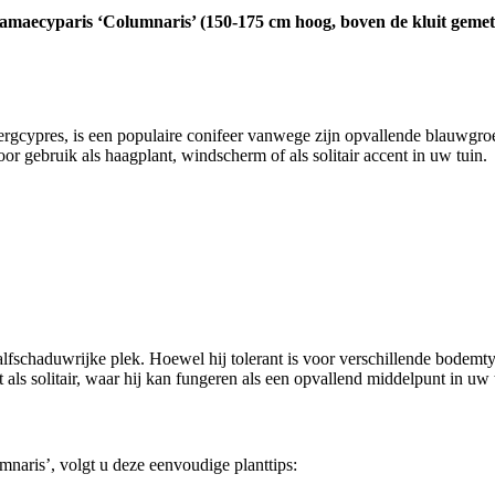
aecyparis ‘Columnaris’ (150-175 cm hoog, boven de kluit gemeten
cypres, is een populaire conifeer vanwege zijn opvallende blauwgroe
oor gebruik als haagplant, windscherm of als solitair accent in uw tuin.
lfschaduwrijke plek. Hoewel hij tolerant is voor verschillende bodemtyp
 als solitair, waar hij kan fungeren als een opvallend middelpunt in uw 
aris’, volgt u deze eenvoudige planttips: