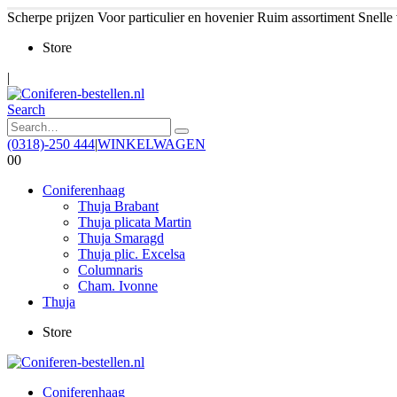
Scherpe prijzen
Voor particulier en hovenier
Ruim assortiment
Snelle
Store
|
Search
(0318)-250 444
|
WINKELWAGEN
0
0
Coniferenhaag
Thuja Brabant
Thuja plicata Martin
Thuja Smaragd
Thuja plic. Excelsa
Columnaris
Cham. Ivonne
Thuja
Store
Coniferenhaag