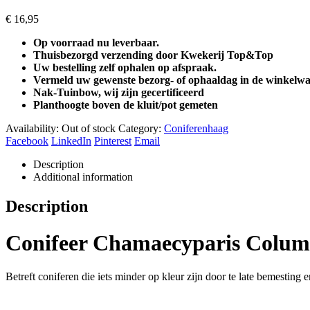
€
16,95
Op voorraad nu leverbaar.
Thuisbezorgd verzending door Kwekerij Top&Top
Uw bestelling zelf ophalen op afspraak.
Vermeld uw gewenste bezorg- of ophaaldag in de winkelwa
Nak-Tuinbow, wij zijn gecertificeerd
Planthoogte boven de kluit/pot gemeten
Availability:
Out of stock
Category:
Coniferenhaag
Facebook
LinkedIn
Pinterest
Email
Description
Additional information
Description
Conifeer Chamaecyparis Column
Betreft coniferen die iets minder op kleur zijn door te late bemesting