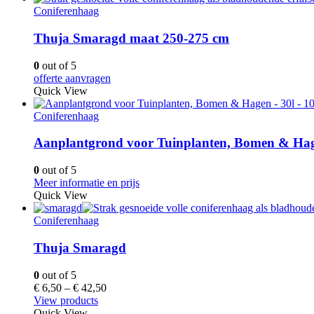
Coniferenhaag
Thuja Smaragd maat 250-275 cm
0
out of 5
offerte aanvragen
Quick View
Coniferenhaag
Aanplantgrond voor Tuinplanten, Bomen & Hage
0
out of 5
Meer informatie en prijs
Quick View
Coniferenhaag
Thuja Smaragd
0
out of 5
€
6,50
–
€
42,50
View products
Quick View