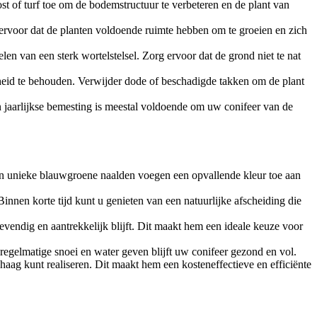
t of turf toe om de bodemstructuur te verbeteren en de plant van
rvoor dat de planten voldoende ruimte hebben om te groeien en zich
en van een sterk wortelstelsel. Zorg ervoor dat de grond niet te nat
heid te behouden. Verwijder dode of beschadigde takken om de plant
n jaarlijkse bemesting is meestal voldoende om uw conifeer van de
ijn unieke blauwgroene naalden voegen een opvallende kleur toe aan
nnen korte tijd kunt u genieten van een natuurlijke afscheiding die
vendig en aantrekkelijk blijft. Dit maakt hem een ideale keuze voor
regelmatige snoei en water geven blijft uw conifeer gezond en vol.
aag kunt realiseren. Dit maakt hem een kosteneffectieve en efficiënte