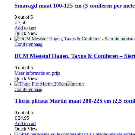
Smaragd maat 100-125 cm (3 coniferen per mete
0
out of 5
€
7,50
Add to cart
Quick View
Coniferenhaag
DCM Meststof Hagen, Taxus & Coniferen – Siert
0
out of 5
Meer informatie en prijs
Quick View
Coniferenhaag
Thuja plicata Martin maat 200-225 cm (2,5 conif
0
out of 5
€
24,95
Add to cart
Quick View