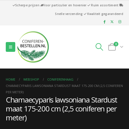
Scherpe prijzen
Voor particulier en hovenier
Ruim assortiment
Snelle verzending
Kwaliteit gegarandeerd
0
HOME
WEBSHOP
CONIFERENHAAG
CHAMAECYPARIS LAWSONIANA STARDUST MAAT 175-200 CM (2,5 CONIFEREN
PER METER)
Chamaecyparis lawsoniana Stardust
maat 175-200 cm (2,5 coniferen per
meter)