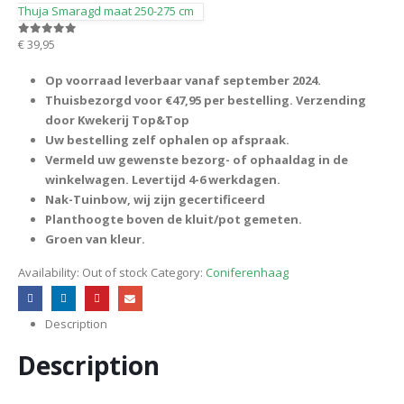
Thuja Smaragd maat 250-275 cm
€
39,95
0
out of 5
Op voorraad leverbaar vanaf september 2024.
Thuisbezorgd voor €47,95 per bestelling. Verzending
door Kwekerij Top&Top
Uw bestelling zelf ophalen op afspraak.
Vermeld uw gewenste bezorg- of ophaaldag in de
winkelwagen. Levertijd 4-6 werkdagen.
Nak-Tuinbow, wij zijn gecertificeerd
Planthoogte boven de kluit/pot gemeten.
Groen van kleur.
Availability:
Out of stock
Category:
Coniferenhaag
Description
Description