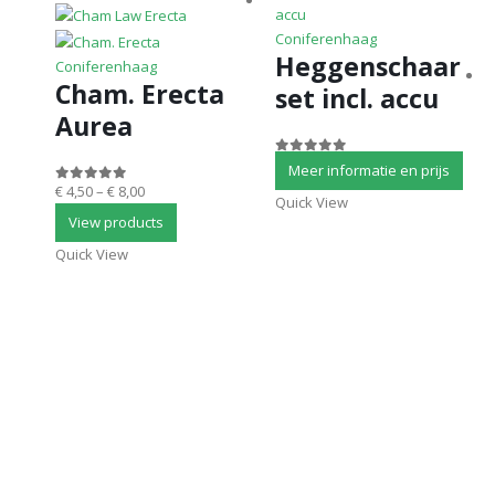
Coniferenhaag
Heggenschaar
Coniferenhaag
Cham. Erecta
set incl. accu
Aurea
0
out of 5
Meer informatie en prijs
€
4,50
–
€
8,00
0
out of 5
Quick View
View products
Quick View