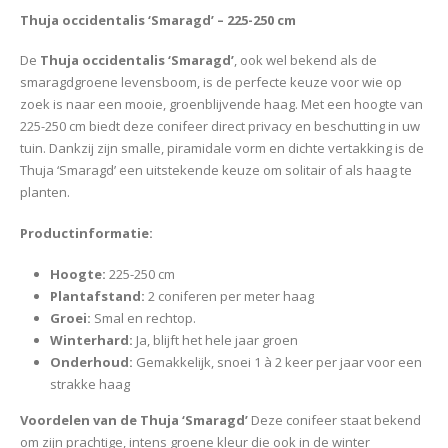
Thuja occidentalis ‘Smaragd’ – 225-250 cm
De
Thuja occidentalis ‘Smaragd’
, ook wel bekend als de
smaragdgroene levensboom, is de perfecte keuze voor wie op
zoek is naar een mooie, groenblijvende haag. Met een hoogte van
225-250 cm biedt deze conifeer direct privacy en beschutting in uw
tuin. Dankzij zijn smalle, piramidale vorm en dichte vertakking is de
Thuja ‘Smaragd’ een uitstekende keuze om solitair of als haag te
planten.
Productinformatie:
Hoogte:
225-250 cm
Plantafstand:
2 coniferen per meter haag
Groei:
Smal en rechtop.
Winterhard:
Ja, blijft het hele jaar groen
Onderhoud:
Gemakkelijk, snoei 1 à 2 keer per jaar voor een
strakke haag
Voordelen van de Thuja ‘Smaragd’
Deze conifeer staat bekend
om zijn prachtige, intens groene kleur die ook in de winter