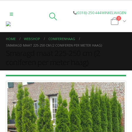
(0318)-250 444
WINKELWAGEN
0
HOME
WEBSHOP
CONIFERENHAAG
SMARAGD MAAT 225-250 CM (2 CONIFEREN PER METER HAAG)
Smaragd maat 225-250 cm (2
coniferen per meter haag)