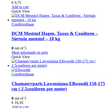
€
9,75
Add to cart
Quick View
Coniferenhaag
DCM Meststof Hagen, Taxus & Coniferen –
Siertuin meststof – 10 kg
0
out of 5
Meer informatie en prijs
Quick View
Coniferenhaag
Chamaecyparis Lawsoniana Ellwoodii 150-175
cm ( 2,5coniferen per meter)
0
out of 5
€
16,50
Add to cart