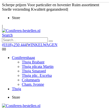
Scherpe prijzen
Voor particulier en hovenier
Ruim assortiment
Snelle verzending
Kwaliteit gegarandeerd
|
Store
|
Search
(0318)-250 444
|
WINKELWAGEN
0
0
Coniferenhaag
Thuja Brabant
Thuja plicata Martin
Thuja Smaragd
Thuja plic. Excelsa
Columnaris
Cham. Ivonne
Thuja
Store