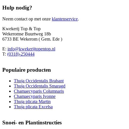
Hulp nodig?
Neem contact op met onze
klantenservice
.
Kwekerij Top & Top
Wekeromse Buurtweg 18b
6733 BE Wekerom ( Gem. Ede )
E:
info@kwekerijtopentop.nl
T:
(0318)-250444
Populaire producten
Thuja Occidentalis Brabant
Thuja Occidentalis Smaragd
Chamaecyparis Columnaris
Chamaecyparis Ivonne
Thuja plicata Martin
Thuja plicata Excelsa
Snoei- en Plantinstructies