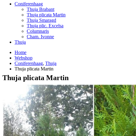
Coniferenhaag
Thuja Brabant
Thuja plicata Martin
Thuja Smaragd
Thuja plic. Excelsa
Columnaris
Cham. Ivonne
Thuja
Home
Webshop
Coniferenhaag
,
Thuja
Thuja plicata Martin
Thuja plicata Martin