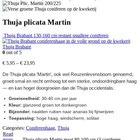
Thuja plicata Martin
Thuja Brabant 130-160 cm restant smallere coniferen
Thuja Brabant
0
out of 5
€
5,95
–
€
23,95
De Thuja plicata ‘Martin’, ook wel Reuzenlevensboom genoemd,
groeit smal en recht omhoog tot een sterke, ondoordringbare haag
— en kan hoger doorgroeien dan de Thuja occidentalis.
Groeisnelheid:
30-40 cm per jaar
Kleur:
glanzend groen tot donkergroen
Bijzonder:
naalden ruiken naar ananas bij fijnwrijven
Toepassing:
hoge haag, windscherm, solitair
Categories:
Coniferenhaag
,
Thuja
Read
more
Thuja plicata Martin maat 80-100 cm (3 coniferen