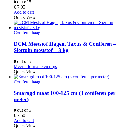
0
out of 5
€
7,95
Add to cart
Quick View
Coniferenhaag
DCM Meststof Hagen, Taxus & Coniferen –
Siertuin meststof – 3 kg
0
out of 5
Meer informatie en prijs
Quick View
Coniferenhaag
Smaragd maat 100-125 cm (3 coniferen per
meter)
0
out of 5
€
7,50
Add to cart
Quick View