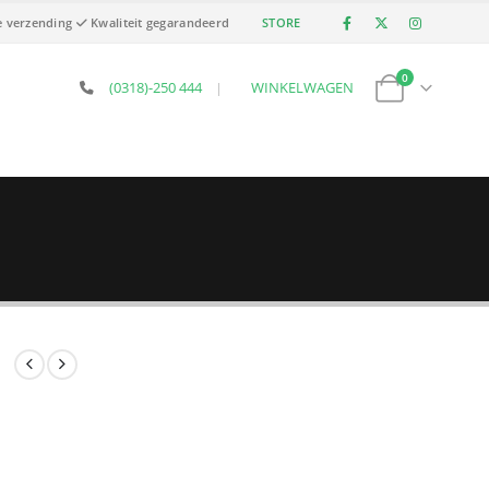
e verzending
Kwaliteit gegarandeerd
STORE
0
(0318)-250 444
|
WINKELWAGEN