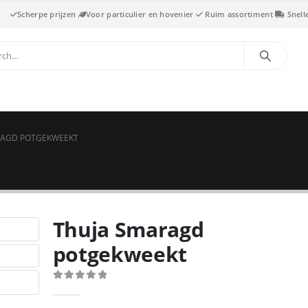
Scherpe prijzen
Voor particulier en hovenier
Ruim assortiment
Snell
RAGD POTGEKWEEKT
Thuja Smaragd
potgekweekt
0
out of 5