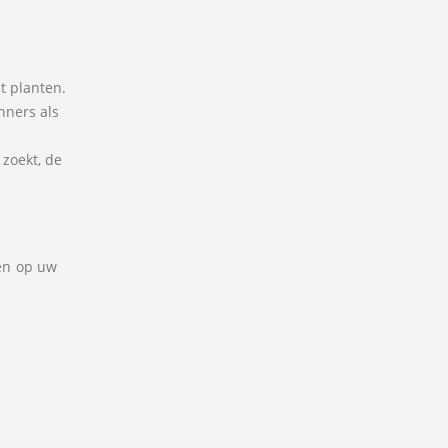
t planten.
nners als
 zoekt, de
men op uw