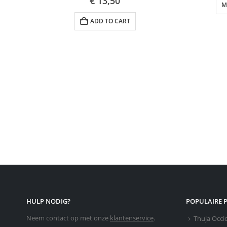
€
13,50
M
ADD TO CART
HULP NODIG?
POPULAIRE 
Neem contact op met onze
klantenservice
.
Thuja Occi