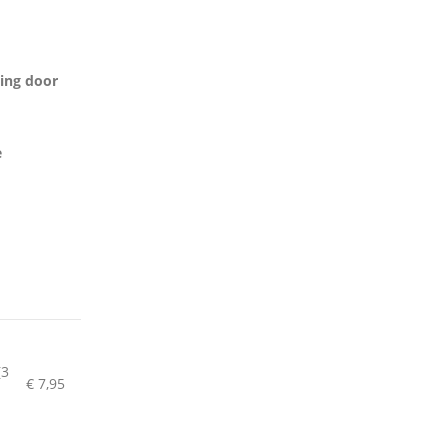
ding door
e
(3
€
7,95