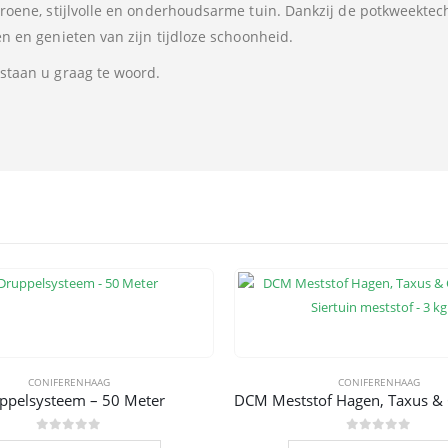
groene, stijlvolle en onderhoudsarme tuin. Dankzij de potkweektec
n en genieten van zijn tijdloze schoonheid.
staan u graag te woord.
CONIFERENHAAG
CONIFERENHAAG
ppelsysteem – 50 Meter
0
out of 5
0
out of 5