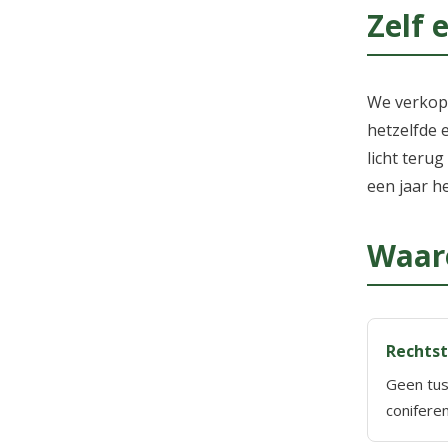
Zelf 
We verkope
hetzelfde 
licht teru
een jaar h
Waar
Rechtst
Geen tus
coniferen