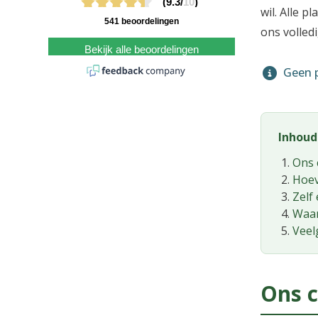
(9.3/
10
)
wil. Alle 
541 beoordelingen
ons volled
Bekijk alle beoordelingen
Geen p
Inhou
Ons 
Hoev
Zelf
Waar
Veel
Ons c