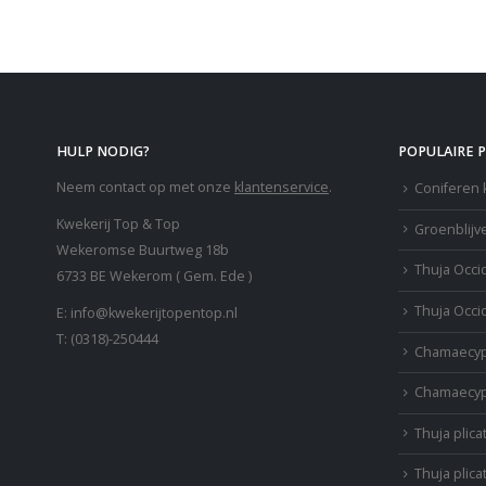
HULP NODIG?
POPULAIRE 
Neem contact op met onze
klantenservice
.
Coniferen 
Kwekerij Top & Top
Groenblijv
Wekeromse Buurtweg 18b
Thuja Occi
6733 BE Wekerom ( Gem. Ede )
Thuja Occi
E:
info@kwekerijtopentop.nl
T:
(0318)-250444
Chamaecyp
Chamaecyp
Thuja plica
Thuja plica