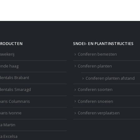
PRODUCTEN
SNOEI- EN PLANTINSTRUCTIES
kwekerij
Coniferen bemesten
ende haag
Coniferen planten
dentalis Brabant
Coniferen planten afstand
dentalis Smaragd
Coniferen soorten
aris Columnaris
Coniferen snoeien
aris Ivonne
Coniferen verplaatsen
ta Martin
ta Excelsa