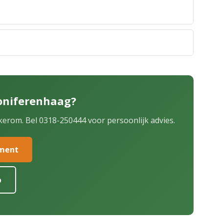
oniferenhaag?
kerom. Bel 0318-250444 voor persoonlijk advies.
iment
p