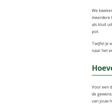
We kweken 
meerdere C
als kluit u
pot.
Twijfel je 
naar het
v
Hoeve
Voor een d
de gewenst
van jouw h