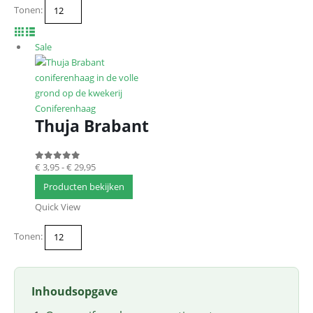
Tonen:
Sale
Coniferenhaag
Thuja Brabant
€
3,95
-
€
29,95
0
out of 5
Producten bekijken
Quick View
Tonen:
Inhoudsopgave