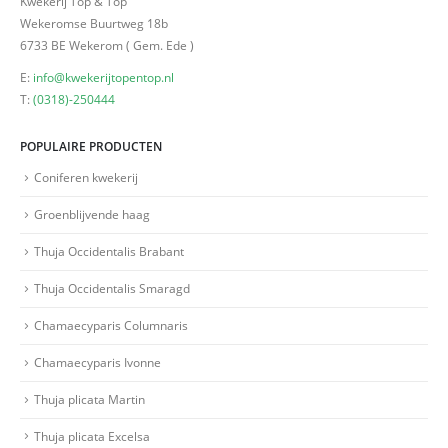
Kwekerij Top & Top
Wekeromse Buurtweg 18b
6733 BE Wekerom ( Gem. Ede )
E:
info@kwekerijtopentop.nl
T:
(0318)-250444
POPULAIRE PRODUCTEN
Coniferen kwekerij
Groenblijvende haag
Thuja Occidentalis Brabant
Thuja Occidentalis Smaragd
Chamaecyparis Columnaris
Chamaecyparis Ivonne
Thuja plicata Martin
Thuja plicata Excelsa