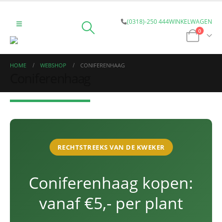
(0318)-250 444
WINKELWAGEN
0
HOME
WEBSHOP
CONIFERENHAAG
Coniferenhaag
RECHTSTREEKS VAN DE KWEKER
Coniferenhaag kopen:
vanaf €5,- per plant