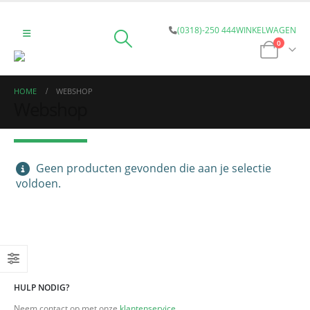
(0318)-250 444
WINKELWAGEN
0
HOME
WEBSHOP
Webshop
Geen producten gevonden die aan je selectie
voldoen.
HULP NODIG?
Neem contact op met onze
klantenservice
.