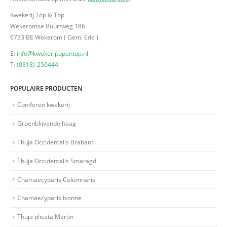
Kwekerij Top & Top
Wekeromse Buurtweg 18b
6733 BE Wekerom ( Gem. Ede )
E:
info@kwekerijtopentop.nl
T:
(0318)-250444
POPULAIRE PRODUCTEN
Coniferen kwekerij
Groenblijvende haag
Thuja Occidentalis Brabant
Thuja Occidentalis Smaragd
Chamaecyparis Columnaris
Chamaecyparis Ivonne
Thuja plicata Martin