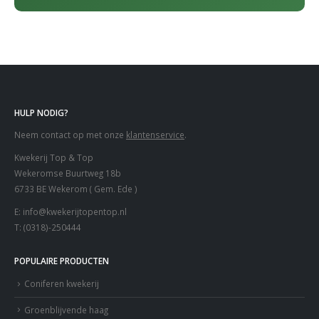
HULP NODIG?
Neem contact op met onze
klantenservice
.
Kwekerij Top & Top
Wekeromse Buurtweg 18b
6733 BE Wekerom ( Gem. Ede )
E:
info@kwekerijtopentop.nl
T:
(0318)-250444
POPULAIRE PRODUCTEN
Coniferen kwekerij
Groenblijvende haag