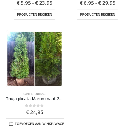
0
out of 5
0
out of 5
€
5,95
-
€
23,95
€
6,95
-
€
29,95
PRODUCTEN BEKIJKEN
PRODUCTEN BEKIJKEN
CONIFERENHAAG
Thuja plicata Martin maat 200-225 cm (2,5 coniferen per meter) (kopie)
0
out of 5
€
24,95
TOEVOEGEN AAN WINKELWAGEN