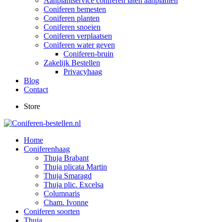
Aanplantservice coniferen laten aanplanten
Coniferen bemesten
Coniferen planten
Coniferen snoeien
Coniferen verplaatsen
Coniferen water geven
Coniferen-bruin
Zakelijk Bestellen
Privacyhaag
Blog
Contact
Store
Home
Coniferenhaag
Thuja Brabant
Thuja plicata Martin
Thuja Smaragd
Thuja plic. Excelsa
Columnaris
Cham. Ivonne
Coniferen soorten
Thuja