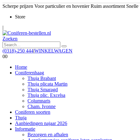
Scherpe prijzen
Voor particulier en hovenier
Ruim assortiment
Snelle
Store
|
Zoeken
(0318)-250 444
|
WINKELWAGEN
0
0
Home
Coniferenhaag
Thuja Brabant
Thuja plicata Martin
Thuja Smaragd
Thuja plic. Excelsa
Columnaris
Cham. Ivonne
Coniferen soorten
Thuja
Aanbiedingen najaar 2026
Informatie
Bezorgen en afhalen