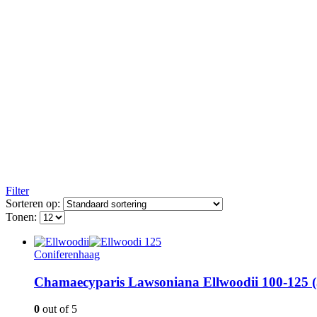
Filter
Sorteren op:
Tonen:
Coniferenhaag
Chamaecyparis Lawsoniana Ellwoodii 100-125 (3
0
out of 5