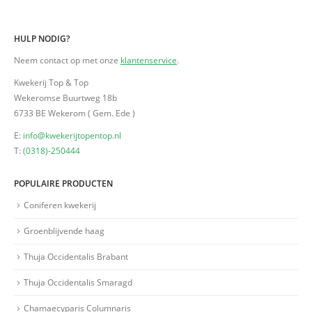
HULP NODIG?
Neem contact op met onze
klantenservice
.
Kwekerij Top & Top
Wekeromse Buurtweg 18b
6733 BE Wekerom ( Gem. Ede )
E:
info@kwekerijtopentop.nl
T:
(0318)-250444
POPULAIRE PRODUCTEN
Coniferen kwekerij
Groenblijvende haag
Thuja Occidentalis Brabant
Thuja Occidentalis Smaragd
Chamaecyparis Columnaris