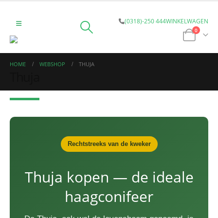
(0318)-250 444
WINKELWAGEN
0
HOME
WEBSHOP
THUJA
Thuja
Rechtstreeks van de kweker
Thuja kopen — de ideale
haagconifeer