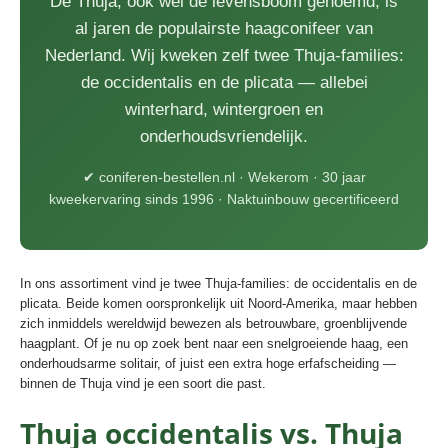
De Thuja, ook wel de levensboom genoemd, is
al jaren de populairste haagconifeer van
Nederland. Wij kweken zelf twee Thuja-families:
de occidentalis en de plicata — allebei
winterhard, wintergroen en
onderhoudsvriendelijk.
✔ coniferen-bestellen.nl · Wekerom · 30 jaar
kweekervaring sinds 1996 · Naktuinbouw gecertificeerd
In ons assortiment vind je twee Thuja-families: de occidentalis en de
plicata. Beide komen oorspronkelijk uit Noord-Amerika, maar hebben
zich inmiddels wereldwijd bewezen als betrouwbare, groenblijvende
haagplant. Of je nu op zoek bent naar een snelgroeiende haag, een
onderhoudsarme solitair, of juist een extra hoge erfafscheiding —
binnen de Thuja vind je een soort die past.
Thuja occidentalis vs. Thuja