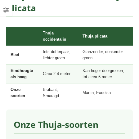
plicata
Thuja
Thuja plicata
occidentalis
Iets dofferpaar,
Glanzender, donkerder
Blad
lichter groen
groen
Eindhoogte
Kan hoger doorgroeien,
Circa 2-4 meter
als haag
tot circa 5 meter
Onze
Brabant,
Martin, Excelsa
soorten
Smaragd
Onze Thuja-soorten