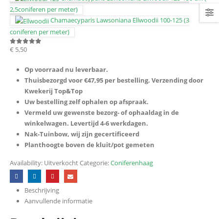
2,5coniferen per meter)
Chamaecyparis Lawsoniana Ellwoodii 100-125 (3
coniferen per meter)
€
5,50
0
out of 5
Op voorraad nu leverbaar.
Thuisbezorgd voor €47,95 per bestelling. Verzending door
Kwekerij Top&Top
Uw bestelling zelf ophalen op afspraak.
Vermeld uw gewenste bezorg- of ophaaldag in de
winkelwagen. Levertijd 4-6 werkdagen.
Nak-Tuinbow, wij zijn gecertificeerd
Planthoogte boven de kluit/pot gemeten
Availability:
Uitverkocht
Categorie:
Coniferenhaag
Beschrijving
Aanvullende informatie