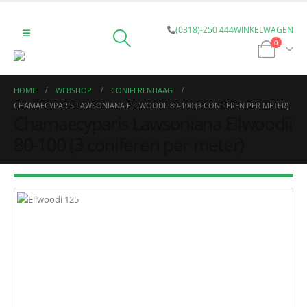
(0318)-250 444
WINKELWAGEN
0
HOME
WEBSHOP
CONIFERENHAAG
CHAMAECYPARIS LAWSONIANA ELLWOODII 80-100 (3 CONIFEREN PER METER)
Chamaecyparis Lawsoniana Ellwoodii
80-100 (3 coniferen per meter)