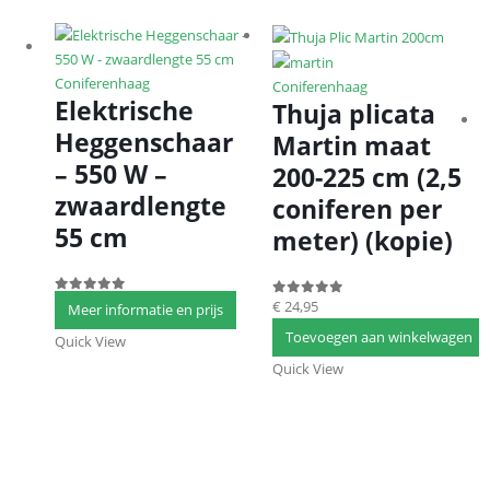
Coniferenhaag
Coniferenhaag
Elektrische
Thuja plicata
Heggenschaar
Martin maat
– 550 W –
200-225 cm (2,5
zwaardlengte
coniferen per
55 cm
meter) (kopie)
0
out of 5
€
24,95
0
out of 5
Meer informatie en prijs
Toevoegen aan winkelwagen
Quick View
Quick View