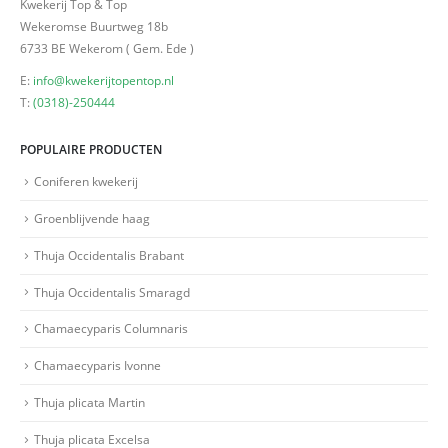
Kwekerij Top & Top
Wekeromse Buurtweg 18b
6733 BE Wekerom ( Gem. Ede )
E:
info@kwekerijtopentop.nl
T:
(0318)-250444
POPULAIRE PRODUCTEN
Coniferen kwekerij
Groenblijvende haag
Thuja Occidentalis Brabant
Thuja Occidentalis Smaragd
Chamaecyparis Columnaris
Chamaecyparis Ivonne
Thuja plicata Martin
Thuja plicata Excelsa