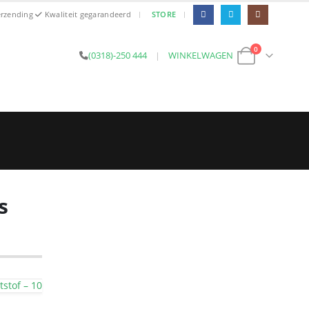
|
|
erzending
Kwaliteit gegarandeerd
STORE
0
(0318)-250 444
|
WINKELWAGEN
s
stof – 10