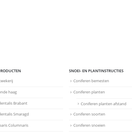
PRODUCTEN
SNOEI- EN PLANTINSTRUCTIES
kwekerij
Coniferen bemesten
ende haag
Coniferen planten
dentalis Brabant
Coniferen planten afstand
dentalis Smaragd
Coniferen soorten
aris Columnaris
Coniferen snoeien