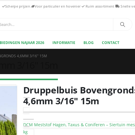
Scherpe prijzen
Voor particulier en hovenier
Ruim assortiment
Snelle v
BIEDINGEN NAJAAR 2026
INFORMATIE
BLOG
CONTACT
NGRONDS 4,6MM 3/16″ 15M
6mm 3/16″ 15m
Druppelbuis Bovengrond
4,6mm 3/16″ 15m
DCM Meststof Hagen, Taxus & Coniferen – Siertuin mest
kg