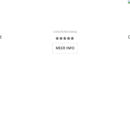
CONIFERENHAAG
d
0
out of 5
MEER INFO