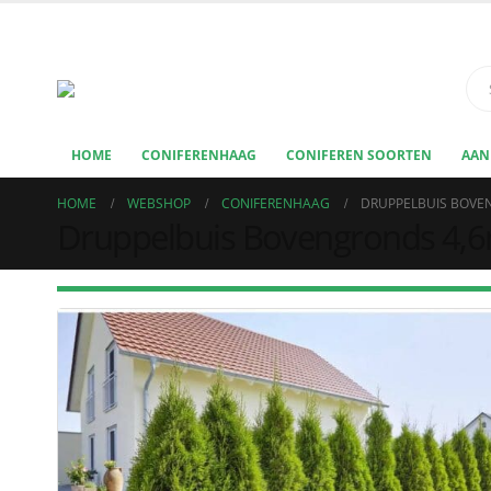
HOME
CONIFERENHAAG
CONIFEREN SOORTEN
AAN
HOME
WEBSHOP
CONIFERENHAAG
DRUPPELBUIS BOVE
Druppelbuis Bovengronds 4,