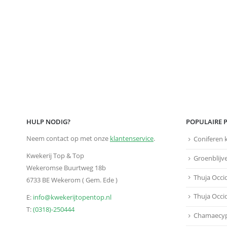
HULP NODIG?
POPULAIRE 
Neem contact op met onze
klantenservice
.
Coniferen 
Kwekerij Top & Top
Groenblijv
Wekeromse Buurtweg 18b
Thuja Occi
6733 BE Wekerom ( Gem. Ede )
Thuja Occi
E:
info@kwekerijtopentop.nl
T:
(0318)-250444
Chamaecyp