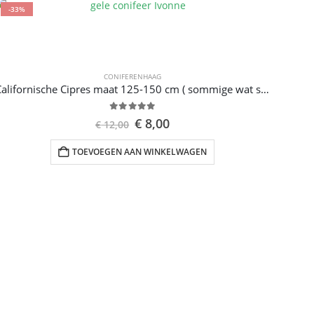
-33%
CONIFERENHAAG
Californische Cipres maat 125-150 cm ( sommige wat smaller maar prima geschikt voor een haag)
0
out of 5
€
8,00
€
12,00
TOEVOEGEN AAN WINKELWAGEN