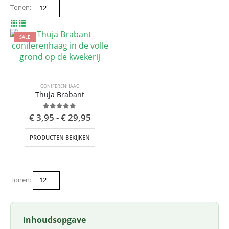
Tonen:
SALE
CONIFERENHAAG
Thuja Brabant
0
out of 5
€
3,95
-
€
29,95
PRODUCTEN BEKIJKEN
Tonen:
Inhoudsopgave