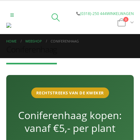
(0318)-250 444
WINKELWAGEN
0
HOME
WEBSHOP
CONIFERENHAAG
Coniferenhaag
RECHTSTREEKS VAN DE KWEKER
Coniferenhaag kopen:
vanaf €5,- per plant