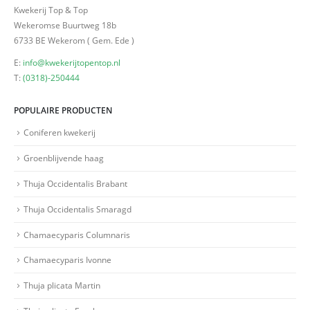
Kwekerij Top & Top
Wekeromse Buurtweg 18b
6733 BE Wekerom ( Gem. Ede )
E:
info@kwekerijtopentop.nl
T:
(0318)-250444
POPULAIRE PRODUCTEN
Coniferen kwekerij
Groenblijvende haag
Thuja Occidentalis Brabant
Thuja Occidentalis Smaragd
Chamaecyparis Columnaris
Chamaecyparis Ivonne
Thuja plicata Martin