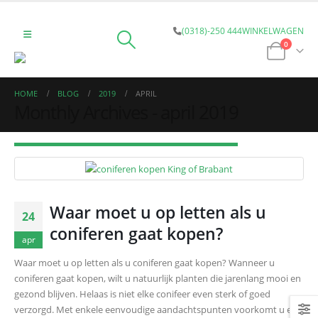
(0318)-250 444
WINKELWAGEN
0
HOME
BLOG
2019
APRIL
Monthly Archives - april 2019
Waar moet u op letten als u
24
coniferen gaat kopen?
apr
Waar moet u op letten als u coniferen gaat kopen? Wanneer u
coniferen gaat kopen, wilt u natuurlijk planten die jarenlang mooi en
gezond blijven. Helaas is niet elke conifeer even sterk of goed
verzorgd. Met enkele eenvoudige aandachtspunten voorkomt u een