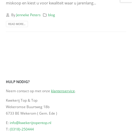
miskoop en kiest u voor kwaliteit waar u jarenlang...
By
Jenneke Peters
blog
READ MORE...
HULP NODIG?
Neem contact op met onze
klantenservice
.
Kwekerij Top & Top
Wekeromse Buurtweg 18b
6733 BE Wekerom ( Gem. Ede )
E:
info@kwekerijtopentop.nl
T:
(0318)-250444