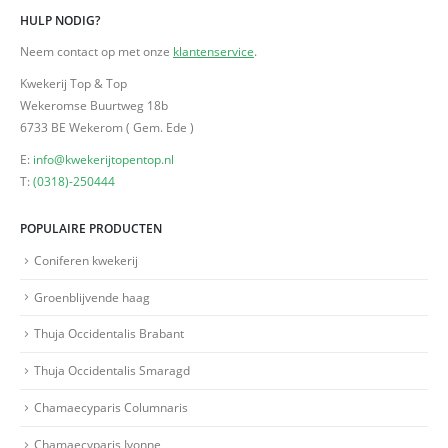
HULP NODIG?
Neem contact op met onze
klantenservice
.
Kwekerij Top & Top
Wekeromse Buurtweg 18b
6733 BE Wekerom ( Gem. Ede )
E:
info@kwekerijtopentop.nl
T:
(0318)-250444
POPULAIRE PRODUCTEN
Coniferen kwekerij
Groenblijvende haag
Thuja Occidentalis Brabant
Thuja Occidentalis Smaragd
Chamaecyparis Columnaris
Chamaecyparis Ivonne