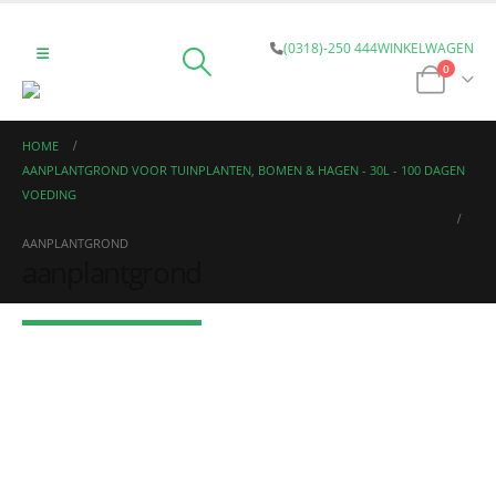
(0318)-250 444
WINKELWAGEN
0
HOME
AANPLANTGROND VOOR TUINPLANTEN, BOMEN & HAGEN - 30L - 100 DAGEN
VOEDING
AANPLANTGROND
aanplantgrond